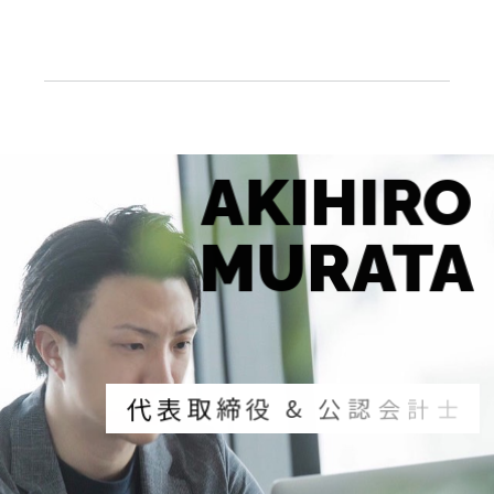
AKIHIRO
MURATA
代
表
取
締
役
&
公
認
会
計
士