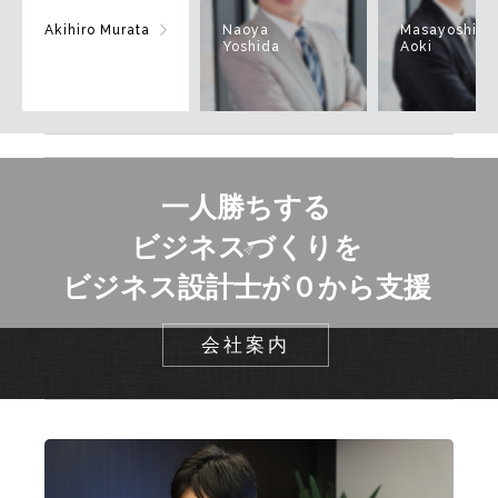
Akihiro Murata
Naoya
Masayoshi
Yoshida
Aoki
一人勝ちする
ビジネスづくりを
ビジネス設計士が０から支援
会社案内