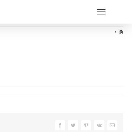
前
Facebook
Twitter
Pinterest
Vk
電
子