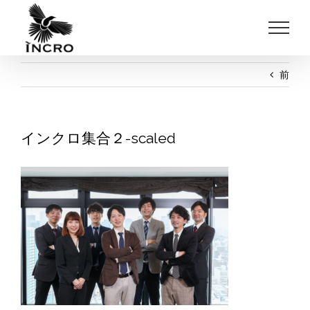
Skip
to
content
前
インクロ集合２-scaled