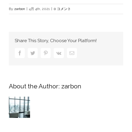
By
zarbon
|
4月 4th, 2021
|
0 コメント
Share This Story, Choose Your Platform!
Facebook
Twitter
Pinterest
Vk
電
子
メ
ー
ル
About the Author:
zarbon