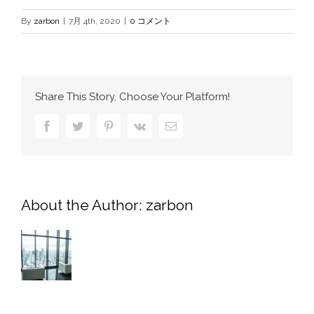
By
zarbon
|
7月 4th, 2020
|
0 コメント
Share This Story, Choose Your Platform!
Facebook
Twitter
Pinterest
Vk
電
子
メ
ー
ル
About the Author:
zarbon