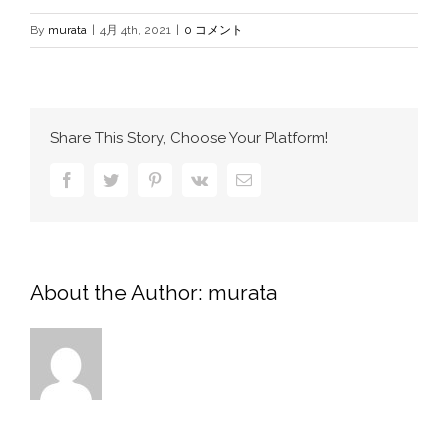
By
murata
|
4月 4th, 2021
|
0 コメント
Share This Story, Choose Your Platform!
Facebook
Twitter
Pinterest
Vk
電
子
メ
ー
ル
About the Author:
murata