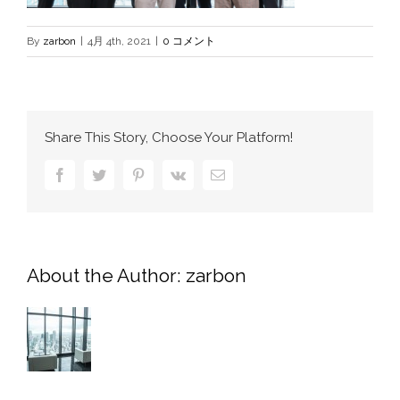
By
zarbon
|
4月 4th, 2021
|
0 コメント
Share This Story, Choose Your Platform!
Facebook
Twitter
Pinterest
Vk
電
子
メ
ー
ル
About the Author:
zarbon