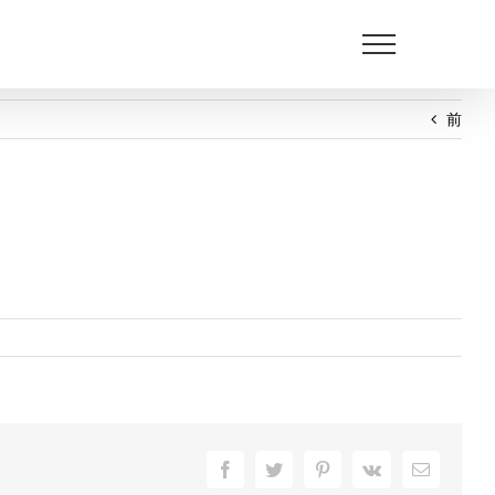
前
Facebook
Twitter
Pinterest
Vk
電
子