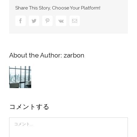
Share This Story, Choose Your Platform!
Facebook
Twitter
Pinterest
Vk
電
子
メ
ー
ル
About the Author:
zarbon
コメントする
Comment