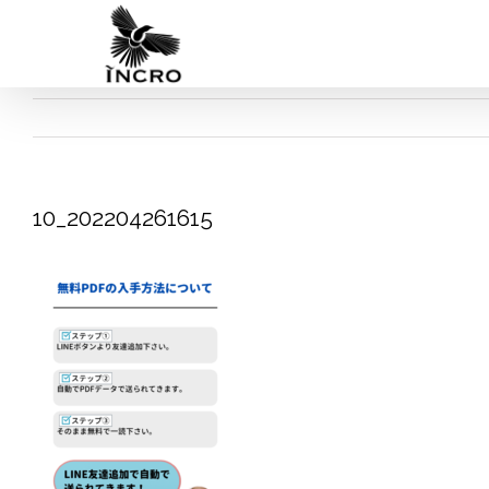
Skip
to
content
10_202204261615