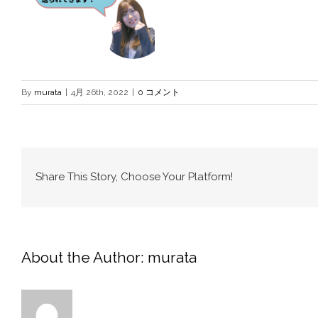
By
murata
|
4月 26th, 2022
|
0 コメント
Share This Story, Choose Your Platform!
About the Author:
murata