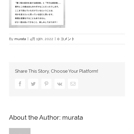
By
murata
|
4月 19th, 2022
|
0 コメント
Share This Story, Choose Your Platform!
Facebook
Twitter
Pinterest
Vk
電
子
メ
ー
ル
About the Author:
murata