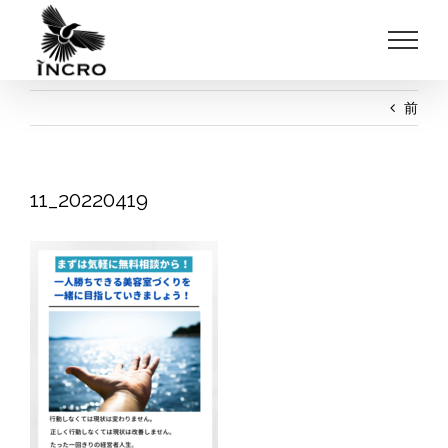
Skip
to
content
前
11_20220419