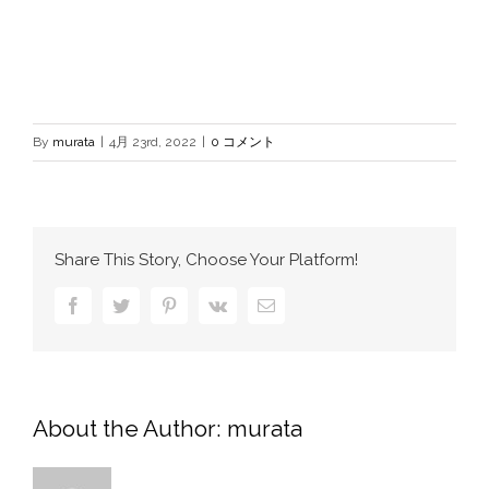
By
murata
|
4月 23rd, 2022
|
0 コメント
Share This Story, Choose Your Platform!
Facebook
Twitter
Pinterest
Vk
電
子
メ
ー
ル
About the Author:
murata