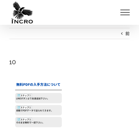
Skip
to
content
前
10