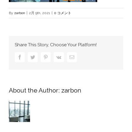
By
zarbon
|
2月 9th, 2021
|
0 コメント
Share This Story, Choose Your Platform!
Facebook
Twitter
Pinterest
Vk
電
子
メ
ー
ル
About the Author:
zarbon