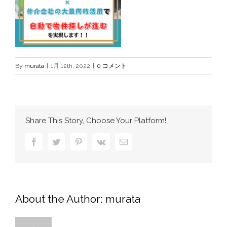
By
murata
|
1月 12th, 2022
|
0 コメント
Share This Story, Choose Your Platform!
Facebook
Twitter
Pinterest
Vk
電
子
メ
ー
ル
About the Author:
murata