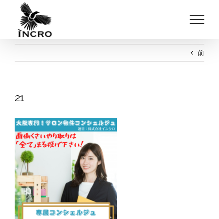
Skip
to
content
前
21