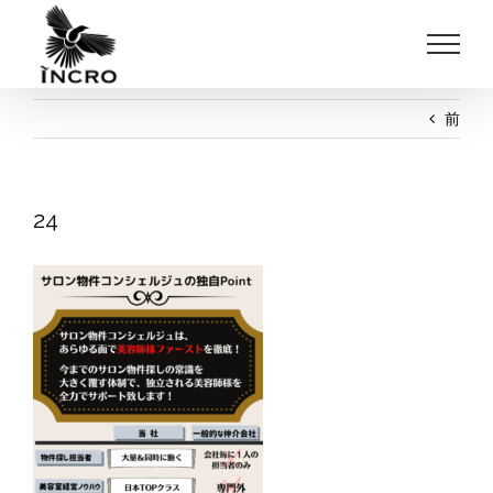
Skip
to
content
前
24