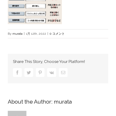
By
murata
|
1月 12th, 2022
|
0 コメント
Share This Story, Choose Your Platform!
Facebook
Twitter
Pinterest
Vk
電
子
メ
ー
ル
About the Author:
murata