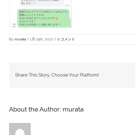
By
murata
|
1月 15th, 2022
|
0 コメント
Share This Story, Choose Your Platform!
About the Author:
murata