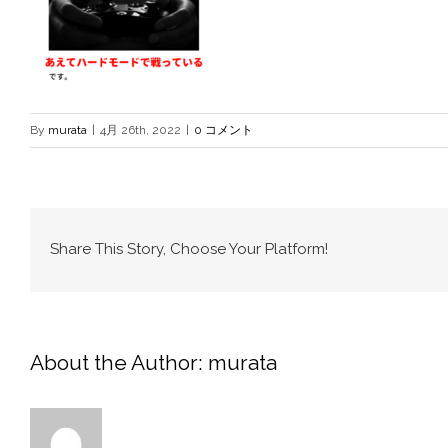
By
murata
|
4月 26th, 2022
|
0 コメント
Share This Story, Choose Your Platform!
About the Author:
murata