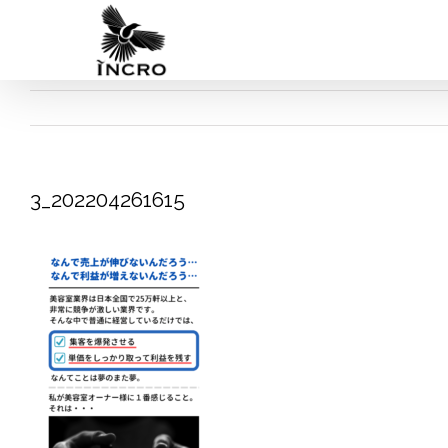
Skip
to
content
3_202204261615