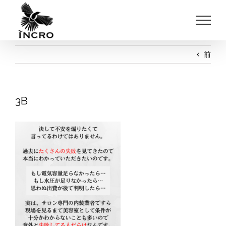
Skip
to
content
前
3B