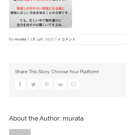
By
murata
|
2月 14th, 2022
|
0 コメント
Share This Story, Choose Your Platform!
Facebook
Twitter
Pinterest
Vk
電
子
メ
ー
ル
About the Author:
murata