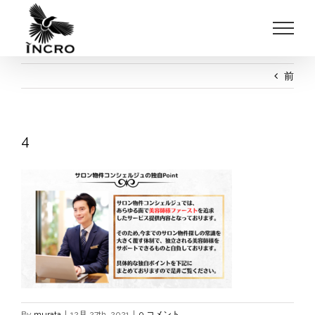
Skip
to
content
前
4
By
murata
|
12月 27th, 2021
|
0 コメント