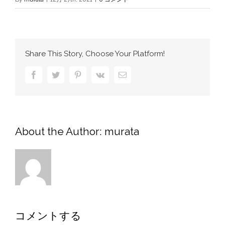
Share This Story, Choose Your Platform!
Facebook
Twitter
Pinterest
Vk
電
子
メ
ー
ル
About the Author:
murata
コメントする