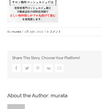
By
murata
|
2月 15th, 2022
|
0 コメント
Share This Story, Choose Your Platform!
Facebook
Twitter
Pinterest
Vk
電
子
メ
ー
ル
About the Author:
murata