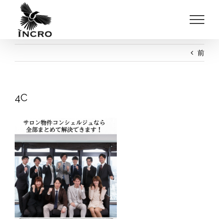
Skip
to
content
前
4C