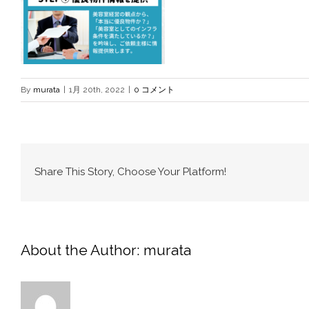
By
murata
|
1月 20th, 2022
|
0 コメント
Share This Story, Choose Your Platform!
About the Author:
murata