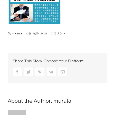
By
murata
|
12月 29th, 2021
|
0 コメント
Share This Story, Choose Your Platform!
Facebook
Twitter
Pinterest
Vk
電
子
メ
ー
ル
About the Author:
murata