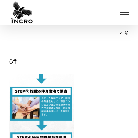
Skip
to
content
前
6ff