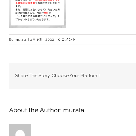
By
murata
|
4月 19th, 2022
|
0 コメント
Share This Story, Choose Your Platform!
About the Author:
murata