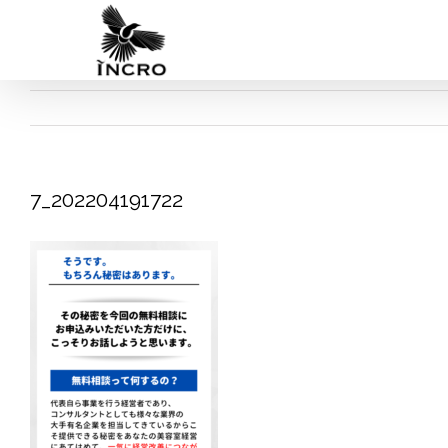
Skip
to
content
7_202204191722