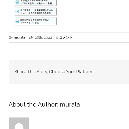
By
murata
|
4月 26th, 2022
|
0 コメント
Share This Story, Choose Your Platform!
About the Author:
murata