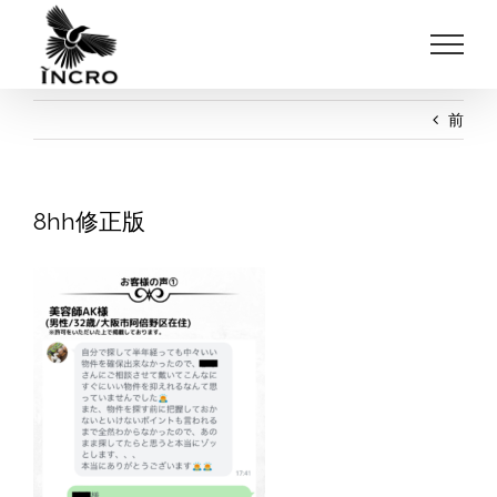
Skip
to
content
前
8hh修正版