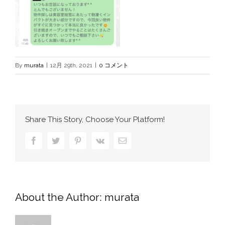
By
murata
|
12月 29th, 2021
|
0 コメント
Share This Story, Choose Your Platform!
Facebook
Twitter
Pinterest
Vk
電
子
メ
ー
ル
About the Author:
murata