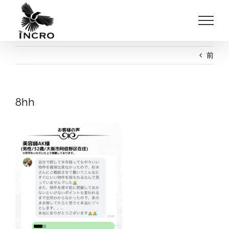
Skip
to
content
前
8hh