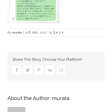
By
murata
|
12月 28th, 2021
|
0 コメント
Share This Story, Choose Your Platform!
Facebook
Twitter
Pinterest
Vk
電
子
メ
ー
ル
About the Author:
murata