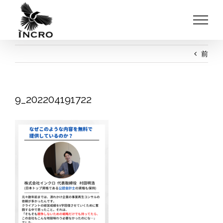
Skip
to
content
前
9_202204191722