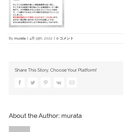
By
murata
|
4月 19th, 2022
|
0 コメント
Share This Story, Choose Your Platform!
Facebook
Twitter
Pinterest
Vk
電
子
メ
ー
ル
About the Author:
murata