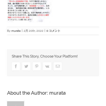
By
murata
|
2月 20th, 2022
|
0 コメント
Share This Story, Choose Your Platform!
Facebook
Twitter
Pinterest
Vk
電
子
メ
ー
ル
About the Author:
murata