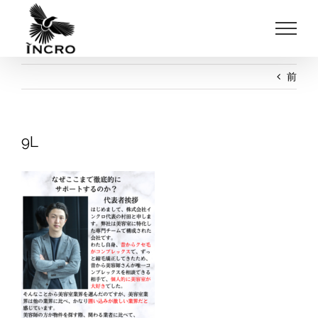
Skip
to
content
前
9L