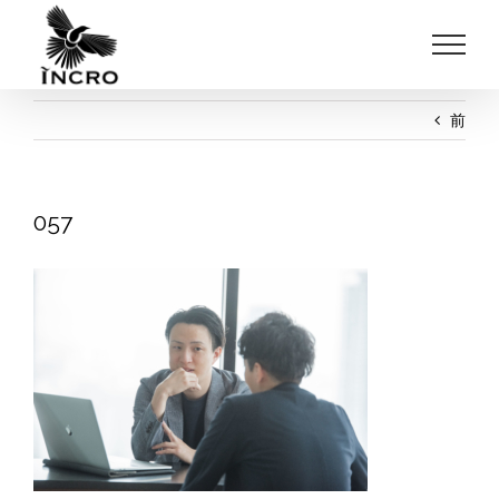
Skip
to
content
前
057