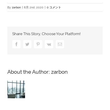
By
zarbon
|
8月 2nd, 2020
|
0 コメント
Share This Story, Choose Your Platform!
Facebook
Twitter
Pinterest
Vk
電
子
メ
ー
ル
About the Author:
zarbon