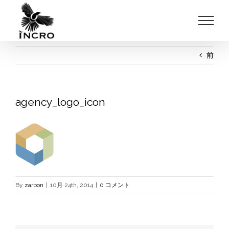
Skip
to
content
前
agency_logo_icon
By
zarbon
|
10月 24th, 2014
|
0 コメント