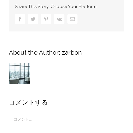
Share This Story, Choose Your Platform!
Facebook
Twitter
Pinterest
Vk
電
子
メ
ー
ル
About the Author:
zarbon
コメントする
Comment