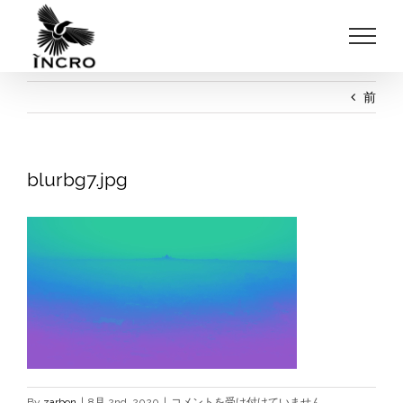
Skip
to
content
前
blurbg7.jpg
blurbg7.jpg
By
zarbon
|
8月 2nd, 2020
|
コメントを受け付けていません