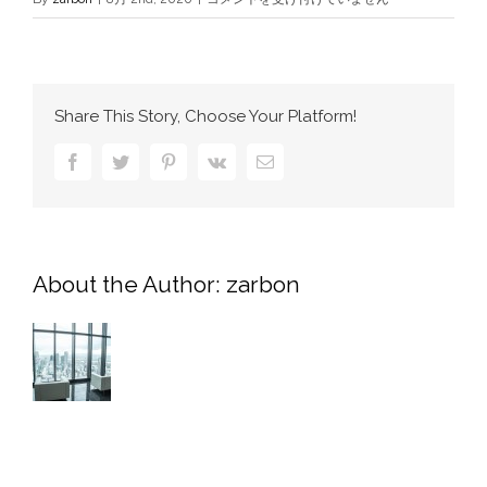
は
Share This Story, Choose Your Platform!
Facebook
Twitter
Pinterest
Vk
電
子
メ
ー
ル
About the Author:
zarbon