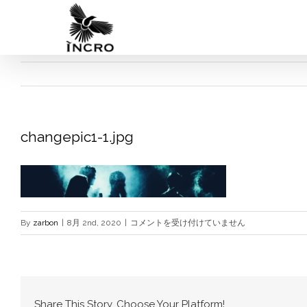
Skip
to
content
changepic1-1.jpg
changepic1-
By
zarbon
|
8月 2nd, 2020
|
コメントを受け付けていません
1.jpg
は
Share This Story, Choose Your Platform!