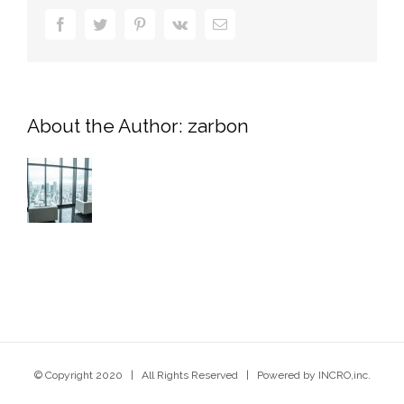
Facebook
Twitter
Pinterest
Vk
電
子
メ
ー
ル
About the Author:
zarbon
© Copyright 2020 | All Rights Reserved | Powered by INCRO,inc.