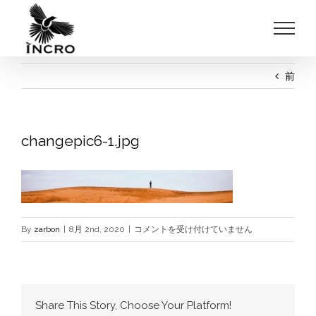
Skip
to
content
前
changepic6-1.jpg
changepic6-
By
zarbon
|
8月 2nd, 2020
|
コメントを受け付けていません
1.jpg
は
Share This Story, Choose Your Platform!