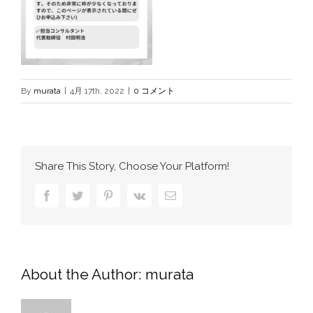
By
murata
|
4月 17th, 2022
|
0 コメント
Share This Story, Choose Your Platform!
Facebook
Twitter
Pinterest
Vk
電
子
メ
ー
ル
About the Author:
murata