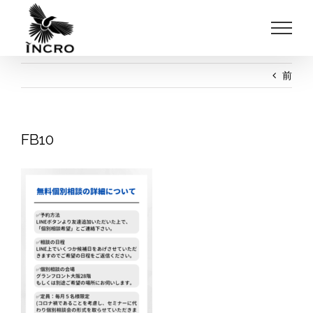
Skip
to
content
前
FB10