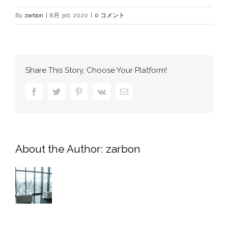
By
zarbon
|
8月 3rd, 2020
|
0 コメント
Share This Story, Choose Your Platform!
Facebook
Twitter
Pinterest
Vk
電
子
メ
ー
ル
About the Author:
zarbon