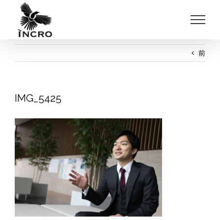
Skip
to
content
前
IMG_5425