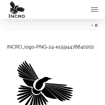
Skip
to
content
前
INCRO_logo-PNG-24-e1594478840202