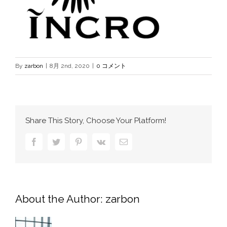
By
zarbon
|
8月 2nd, 2020
|
0 コメント
Share This Story, Choose Your Platform!
Facebook
Twitter
Pinterest
Vk
電
子
メ
ー
ル
About the Author:
zarbon