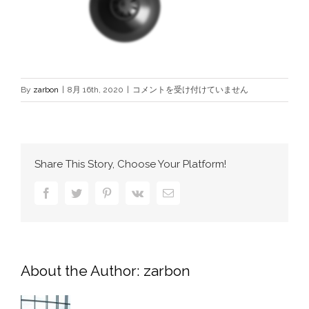
lamp.png
By
zarbon
|
8月 16th, 2020
|
コメントを受け付けていません
は
Share This Story, Choose Your Platform!
Facebook
Twitter
Pinterest
Vk
電
子
メ
ー
ル
About the Author:
zarbon