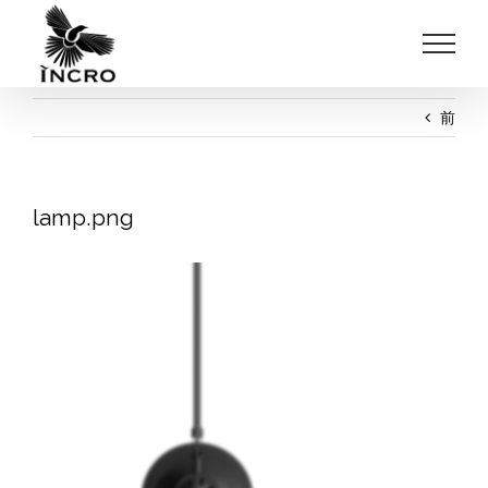
Skip
to
content
前
lamp.png