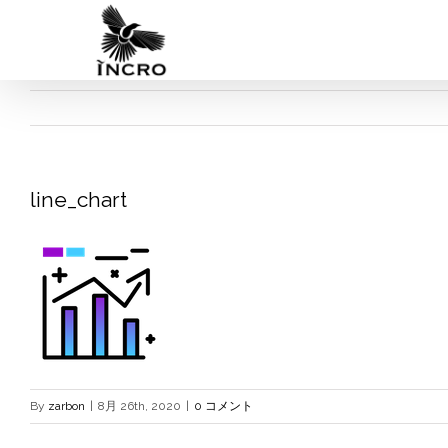
Skip
to
content
line_chart
By
zarbon
|
8月 26th, 2020
|
0 コメント