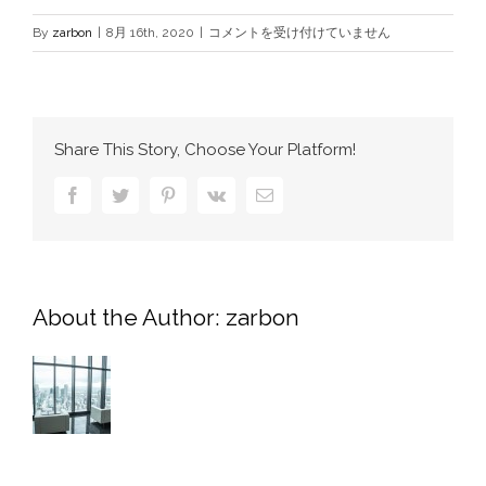
newscarousel5.jpg
By
zarbon
|
8月 16th, 2020
|
コメントを受け付けていません
は
Share This Story, Choose Your Platform!
Facebook
Twitter
Pinterest
Vk
電
子
メ
ー
ル
About the Author:
zarbon