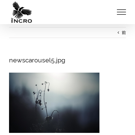
Skip
to
content
前
newscarousel5.jpg