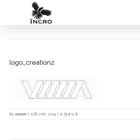
Skip
to
content
logo_creation2
By
zarbon
|
11月 10th, 2014
|
0 コメント