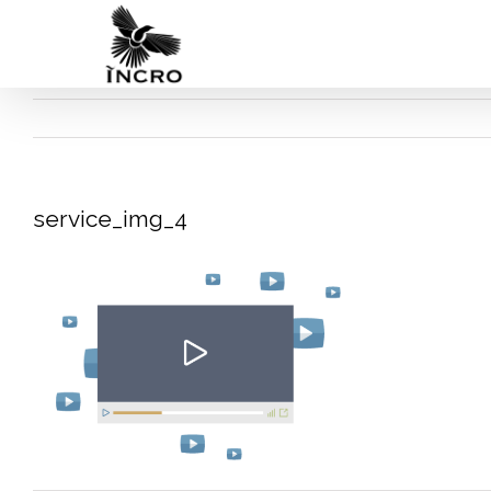
Skip
to
content
service_img_4