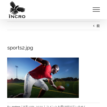
Skip
to
content
前
sports2.jpg
sports2.jpg
By
zarbon
|
8月 10th, 2020
|
コメントを受け付けていません