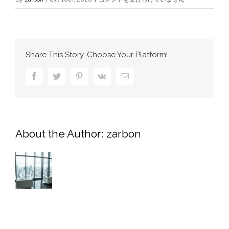
は
Share This Story, Choose Your Platform!
Facebook
Twitter
Pinterest
Vk
電
子
メ
ー
ル
About the Author:
zarbon