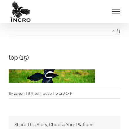
Skip
to
content
前
top (15)
By
zarbon
|
8月 10th, 2020
|
0 コメント
Share This Story, Choose Your Platform!