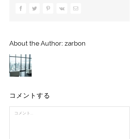
Facebook
Twitter
Pinterest
Vk
電
子
メ
ー
ル
About the Author:
zarbon
コメントする
Comment