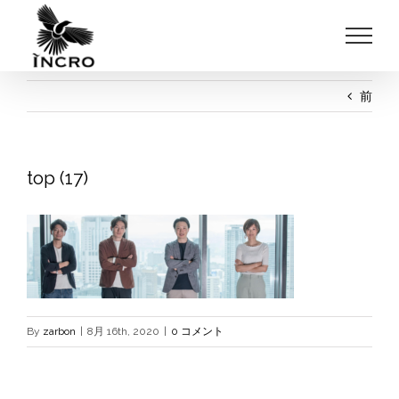
Skip
to
content
前
top (17)
By
zarbon
|
8月 16th, 2020
|
0 コメント