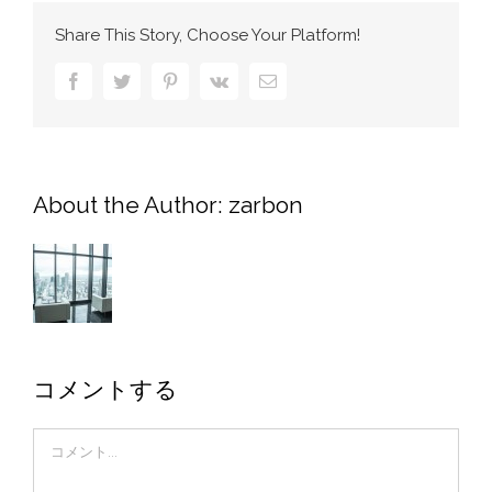
Share This Story, Choose Your Platform!
Facebook
Twitter
Pinterest
Vk
電
子
メ
ー
ル
About the Author:
zarbon
コメントする
Comment