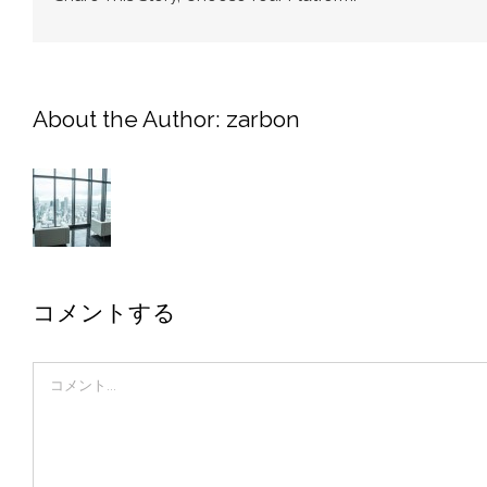
About the Author:
zarbon
コメントする
Comment