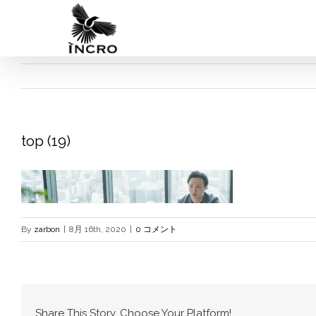
Skip
to
content
top (19)
By
zarbon
|
8月 16th, 2020
|
0 コメント
Share This Story, Choose Your Platform!