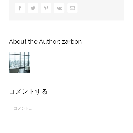
Facebook
Twitter
Pinterest
Vk
電
子
メ
ー
ル
About the Author:
zarbon
コメントする
Comment