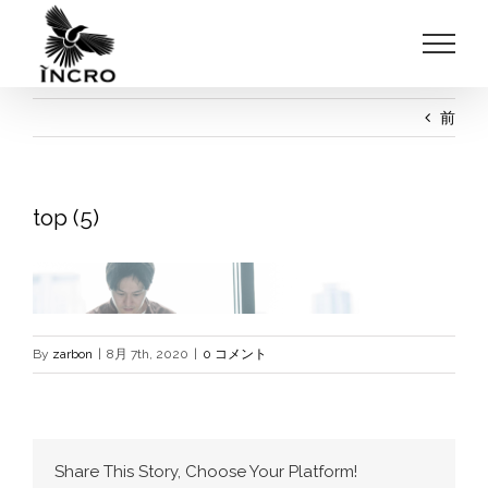
Skip
to
content
前
top (5)
By
zarbon
|
8月 7th, 2020
|
0 コメント
Share This Story, Choose Your Platform!