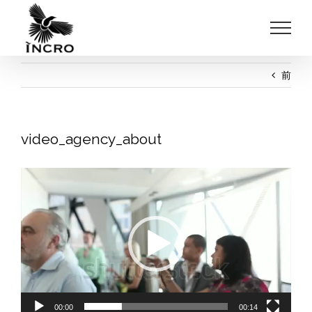
Skip
to
content
前
video_agency_about
動
画
プ
レ
ー
ヤ
ー
00:00
00:14