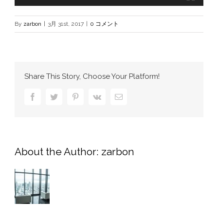
By
zarbon
|
3月 31st, 2017
|
0 コメント
Share This Story, Choose Your Platform!
Facebook
Twitter
Pinterest
Vk
電
子
メ
ー
ル
About the Author:
zarbon