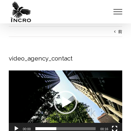
Skip
to
content
前
video_agency_contact
動
画
プ
レ
ー
ヤ
ー
00:00
00:16