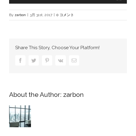
By
zarbon
|
3月 31st, 2017
|
0 コメント
Share This Story, Choose Your Platform!
Facebook
Twitter
Pinterest
Vk
電
子
メ
ー
ル
About the Author:
zarbon