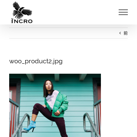
Skip
to
content
前
woo_product2.jpg