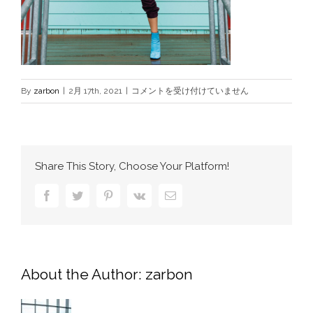
woo_product2.jpg
By
zarbon
|
2月 17th, 2021
|
コメントを受け付けていません
は
Share This Story, Choose Your Platform!
Facebook
Twitter
Pinterest
Vk
電
子
メ
ー
ル
About the Author:
zarbon