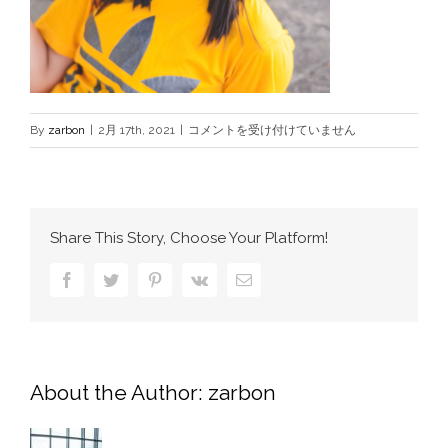
woo_product6.jpg
By
zarbon
|
2月 17th, 2021
|
コメントを受け付けていません
は
Share This Story, Choose Your Platform!
Facebook
Twitter
Pinterest
Vk
電
子
メ
ー
ル
About the Author:
zarbon