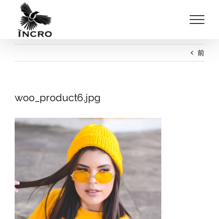
Skip
to
content
前
woo_product6.jpg