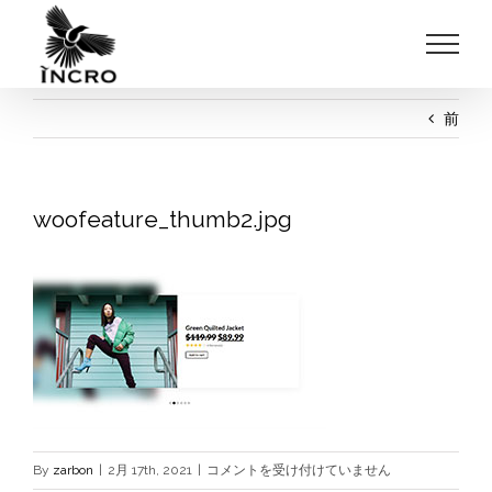
Skip
to
content
前
woofeature_thumb2.jpg
woofeature_thumb2.jpg
By
zarbon
|
2月 17th, 2021
|
コメントを受け付けていません