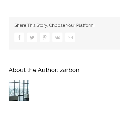
は
Share This Story, Choose Your Platform!
Facebook
Twitter
Pinterest
Vk
電
子
メ
ー
ル
About the Author:
zarbon